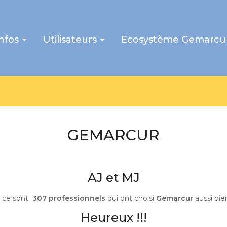
infos
Utilisateurs
Ecosystème Gemarcu
DÉMATÉRIAL
Vive la dé
Venez découvrir la puissance et la riches
Heureux 