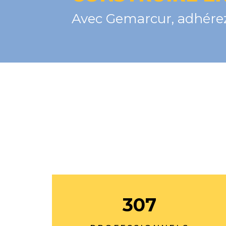
Avec Gemarcur, adhérez
307