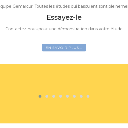
Parapheur électronique, OCR, Maileva, Envoi & réception 
Découvre
Contactez-nous pour une démonst
EN SAVOIR PLU