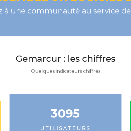
 à une communauté au service de 
Gemarcur : les chiffres
Quelques indicateurs chiffrés
3095
UTILISATEURS