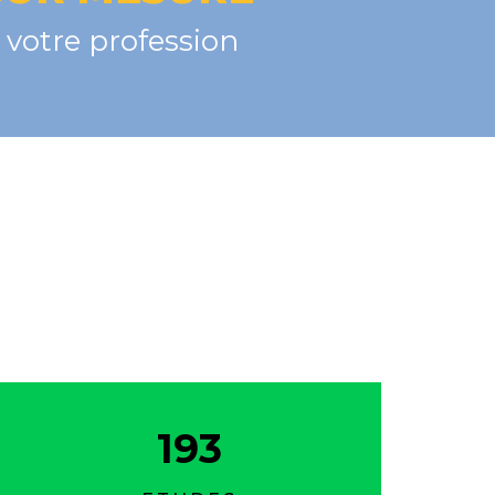
votre profession
193