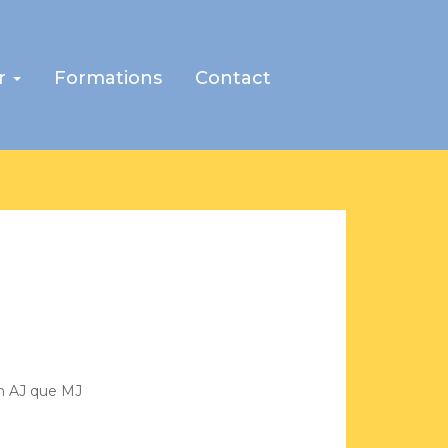
r
Formations
Contact
ISATION
mat !
se des fonctionnalité de Gemarcur
!!!