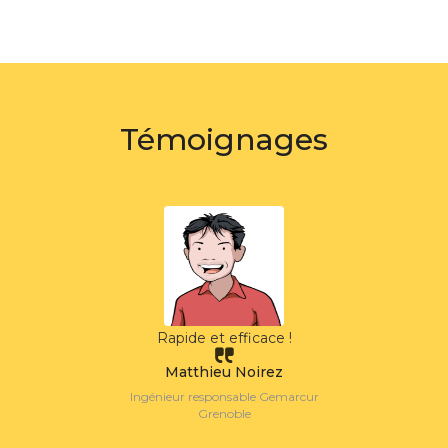
Témoignages
C
T
Ingén