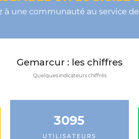
 à une communauté au service de 
Gemarcur : les chiffres
Quelques indicateurs chiffrés
3095
UTILISATEURS