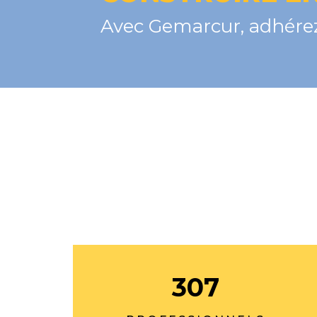
Avec Gemarcur, adhérez
307