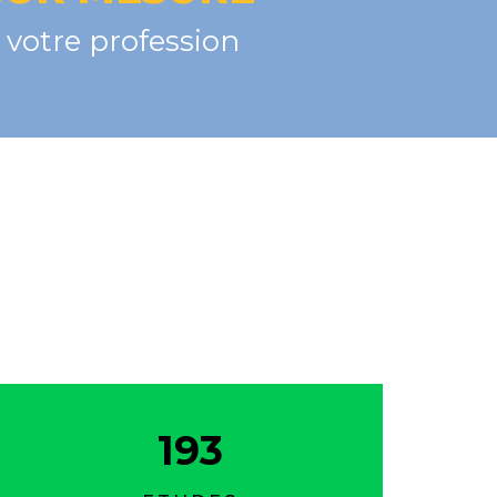
votre profession
193