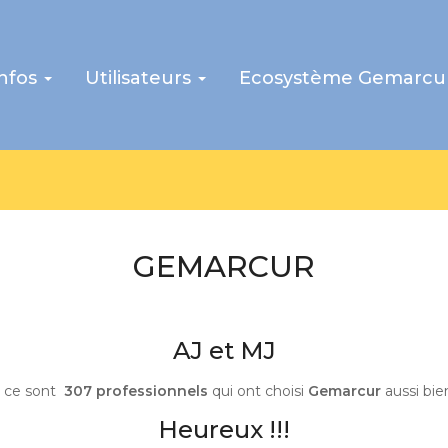
infos
Utilisateurs
Ecosystème Gemarcu
DÉMATÉRIALISA
Vive la démat !
Venez découvrir la puissance et la richesse des fo
Heureux !!!