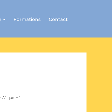
r
Formations
Contact
TION
nctionnalité de Gemarcur