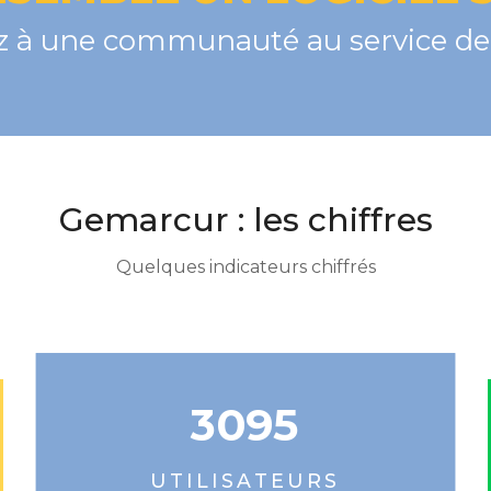
 à une communauté au service de 
Gemarcur : les chiffres
Quelques indicateurs chiffrés
3095
UTILISATEURS