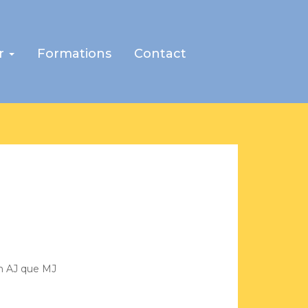
r
Formations
Contact
n AJ que MJ