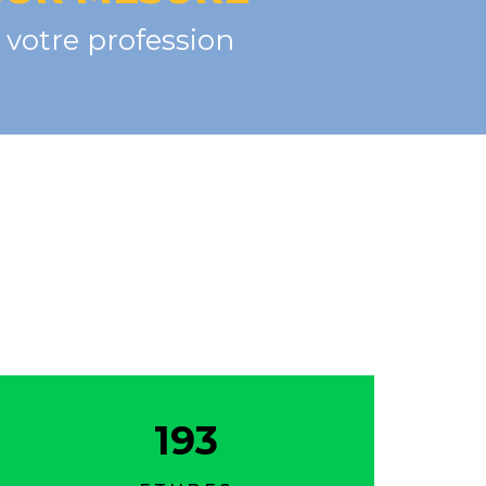
votre profession
193