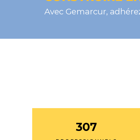
Avec Gemarcur, adhérez
307