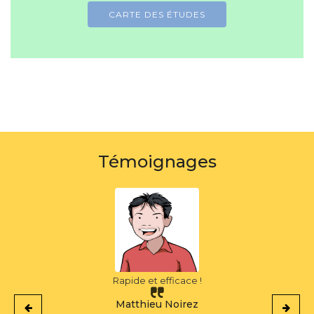
CARTE DES ÉTUDES
Témoignages
ide et efficace !
C'est 
tthieu Noirez
Thoma