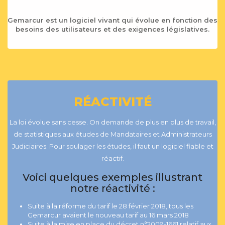
Gemarcur est un logiciel vivant qui évolue en fonction des
besoins des utilisateurs et des exigences législatives.
RÉACTIVITÉ
La loi évolue sans cesse. On demande de plus en plus de travail,
de statistiques aux études de Mandataires et Administrateurs
Judiciaires. Pour soulager les études, il faut un logiciel fiable et
réactif.
Voici quelques exemples illustrant
notre réactivité :
Suite à la réforme du tarif le 28 février 2018, tous les
Gemarcur avaient le nouveau tarif au 16 mars 2018
Suite à la mise en place du décret n°2009-1661 relatif aux