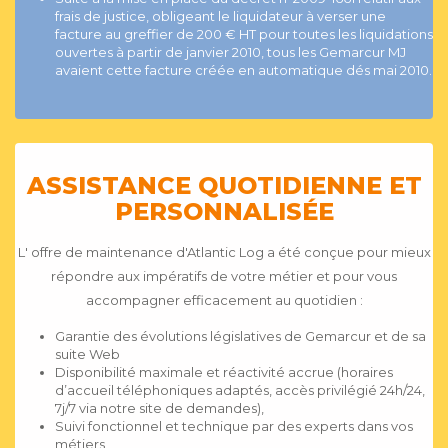
frais de justice, obligeant le liquidateur à verser une
facture au greffier de 200 € HT pour toutes les liquidations
ouvertes à partir de janvier 2010, tous les Gemarcur MJ
avaient cette facture créée en automatique dés mai 2010.
ASSISTANCE QUOTIDIENNE ET
PERSONNALISÉE
L' offre de maintenance d'Atlantic Log a été conçue pour mieux
répondre aux impératifs de votre métier et pour vous
accompagner efficacement au quotidien :
Garantie des évolutions législatives de Gemarcur et de sa
suite Web
Disponibilité maximale et réactivité accrue (horaires
d’accueil téléphoniques adaptés, accès privilégié 24h/24,
7j/7 via notre site de demandes),
Suivi fonctionnel et technique par des experts dans vos
métiers,