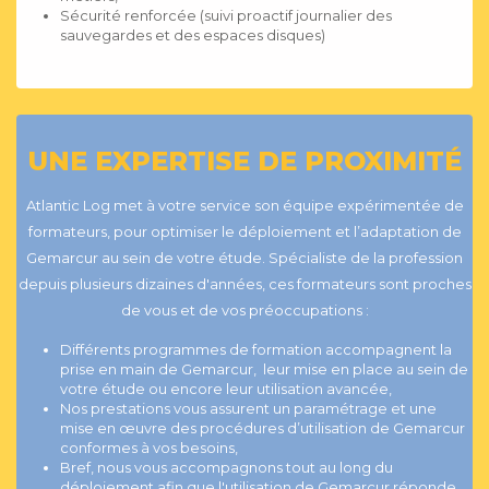
Sécurité renforcée (suivi proactif journalier des
sauvegardes et des espaces disques)
UNE EXPERTISE DE PROXIMITÉ
Atlantic Log met à votre service son équipe expérimentée de
formateurs, pour optimiser le déploiement et l’adaptation de
Gemarcur au sein de votre étude. Spécialiste de la profession
depuis plusieurs dizaines d'années, ces formateurs sont proches
de vous et de vos préoccupations :
Différents programmes de formation accompagnent la
prise en main de Gemarcur, leur mise en place au sein de
votre étude ou encore leur utilisation avancée,
Nos prestations vous assurent un paramétrage et une
mise en œuvre des procédures d’utilisation de Gemarcur
conformes à vos besoins,
Bref, nous vous accompagnons tout au long du
déploiement afin que l'utilisation de Gemarcur réponde