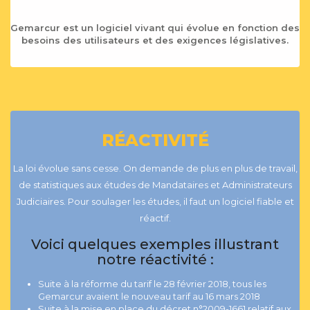
Gemarcur est un logiciel vivant qui évolue en fonction des
besoins des utilisateurs et des exigences législatives.
RÉACTIVITÉ
La loi évolue sans cesse. On demande de plus en plus de travail,
de statistiques aux études de Mandataires et Administrateurs
Judiciaires. Pour soulager les études, il faut un logiciel fiable et
réactif.
Voici quelques exemples illustrant
notre réactivité :
Suite à la réforme du tarif le 28 février 2018, tous les
Gemarcur avaient le nouveau tarif au 16 mars 2018
Suite à la mise en place du décret n°2009-1661 relatif aux