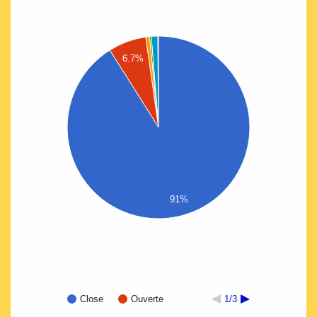
6.7%
91%
Close
Ouverte
1/3