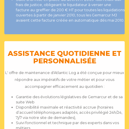
frais de justice, obligeant le liquidateur à verser une
facture au greffier de 200 € HT pour toutes les liquidations
ouvertes à partir de janvier 2010, tous les Gemarcur MJ
avaient cette facture créée en automatique dés mai 2010.
ASSISTANCE QUOTIDIENNE ET
PERSONNALISÉE
L' offre de maintenance d'Atlantic Log a été conçue pour mieux
répondre aux impératifs de votre métier et pour vous
accompagner efficacement au quotidien :
Garantie des évolutions législatives de Gemarcur et de sa
suite Web
Disponibilité maximale et réactivité accrue (horaires
d’accueil téléphoniques adaptés, accès privilégié 24h/24,
7j/7 via notre site de demandes),
Suivi fonctionnel et technique par des experts dans vos
métiers,