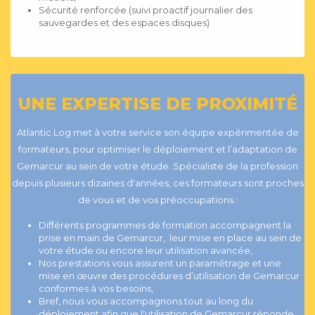
Sécurité renforcée (suivi proactif journalier des
sauvegardes et des espaces disques)
UNE EXPERTISE DE PROXIMITÉ
Atlantic Log met à votre service son équipe expérimentée de
formateurs, pour optimiser le déploiement et l’adaptation de
Gemarcur au sein de votre étude. Spécialiste de la profession
depuis plusieurs dizaines d'années, ces formateurs sont proches
de vous et de vos préoccupations :
Différents programmes de formation accompagnent la
prise en main de Gemarcur, leur mise en place au sein de
votre étude ou encore leur utilisation avancée,
Nos prestations vous assurent un paramétrage et une
mise en œuvre des procédures d’utilisation de Gemarcur
conformes à vos besoins,
Bref, nous vous accompagnons tout au long du
déploiement afin que l'utilisation de Gemarcur réponde