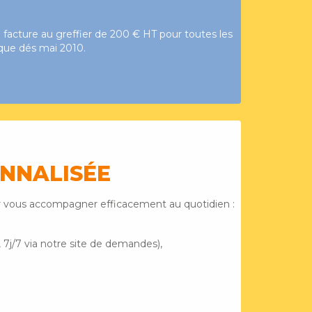
ne facture au greffier de 200 € HT pour toutes les
ique dés mai 2010.
ONNALISÉE
ur vous accompagner efficacement au quotidien :
, 7j/7 via notre site de demandes),