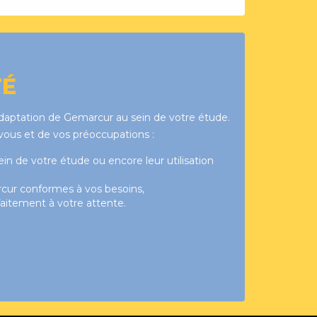
TÉ
adaptation de Gemarcur au sein de votre étude.
 vous et de vos préoccupations :
 de votre étude ou encore leur utilisation
cur conformes à vos besoins,
aitement à votre attente.