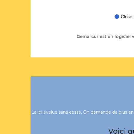
Close
Gemarcur est un logiciel v
La loi évolue sans cesse. On demande de plus en p
Voici q