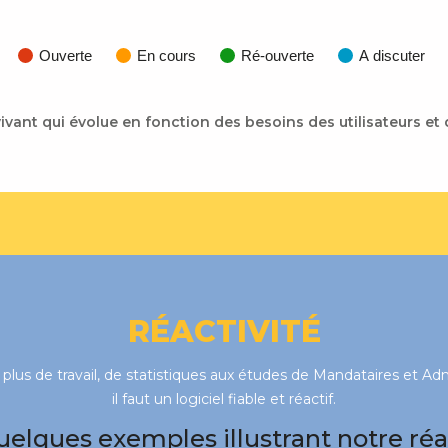
Ouverte
En cours
Ré-ouverte
A discuter
ivant qui évolue en fonction des besoins des utilisateurs et 
RÉACTIVITÉ
lus de travail, de statistiques aux études de Mandataires et Admi
il faut un logiciel fiable et réactif.
uelques exemples illustrant notre réac