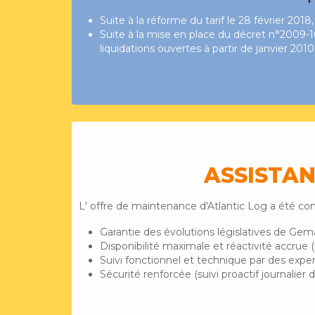
Suite à la réforme du tarif le 28 février 201
Suite à la mise en place du décret n°2009-166
liquidations ouvertes à partir de janvier 2
ASSISTAN
L' offre de maintenance d'Atlantic Log a été c
Garantie des évolutions législatives de Gem
Disponibilité maximale et réactivité accrue 
Suivi fonctionnel et technique par des expe
Sécurité renforcée (suivi proactif journalie