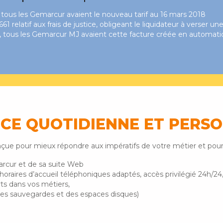
8, tous les Gemarcur avaient le nouveau tarif au 16 mars 2018
1 relatif aux frais de justice, obligeant le liquidateur à verser u
010, tous les Gemarcur MJ avaient cette facture créée en automat
CE QUOTIDIENNE ET PERS
onçue pour mieux répondre aux impératifs de votre métier et po
arcur et de sa suite Web
(horaires d’accueil téléphoniques adaptés, accès privilégié 24h/24
rts dans vos métiers,
r des sauvegardes et des espaces disques)