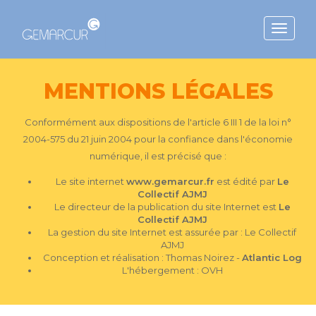
Toggle
navigat
MENTIONS LÉGALES
Conformément aux dispositions de l'article 6 III 1 de la loi n°
2004-575 du 21 juin 2004 pour la confiance dans l'économie
numérique, il est précisé que :
Le site internet
www.gemarcur.fr
est édité par
Le
Collectif AJMJ
Le directeur de la publication du site Internet est
Le
Collectif AJMJ
La gestion du site Internet est assurée par : Le Collectif
AJMJ
Conception et réalisation : Thomas Noirez -
Atlantic Log
L'hébergement : OVH