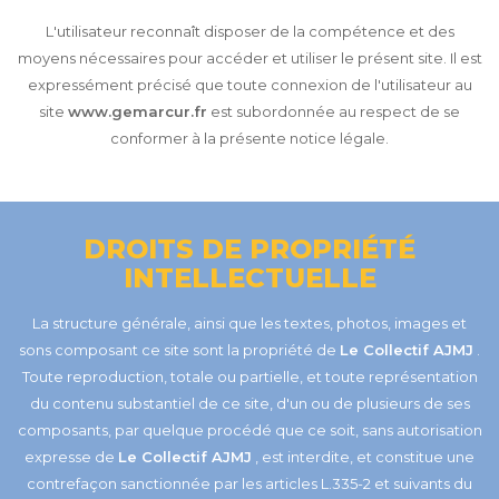
L'utilisateur reconnaît disposer de la compétence et des
moyens nécessaires pour accéder et utiliser le présent site. Il est
expressément précisé que toute connexion de l'utilisateur au
site
www.gemarcur.fr
est subordonnée au respect de se
conformer à la présente notice légale.
DROITS DE PROPRIÉTÉ
INTELLECTUELLE
La structure générale, ainsi que les textes, photos, images et
sons composant ce site sont la propriété de
Le Collectif AJMJ
.
Toute reproduction, totale ou partielle, et toute représentation
du contenu substantiel de ce site, d'un ou de plusieurs de ses
composants, par quelque procédé que ce soit, sans autorisation
expresse de
Le Collectif AJMJ
, est interdite, et constitue une
contrefaçon sanctionnée par les articles L.335-2 et suivants du