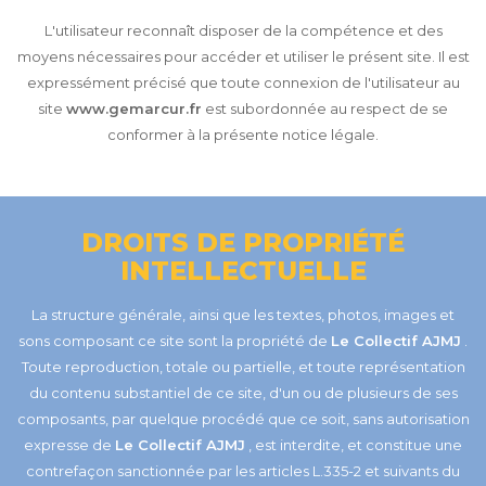
L'utilisateur reconnaît disposer de la compétence et des
moyens nécessaires pour accéder et utiliser le présent site. Il est
expressément précisé que toute connexion de l'utilisateur au
site
www.gemarcur.fr
est subordonnée au respect de se
conformer à la présente notice légale.
DROITS DE PROPRIÉTÉ
INTELLECTUELLE
La structure générale, ainsi que les textes, photos, images et
sons composant ce site sont la propriété de
Le Collectif AJMJ
.
Toute reproduction, totale ou partielle, et toute représentation
du contenu substantiel de ce site, d'un ou de plusieurs de ses
composants, par quelque procédé que ce soit, sans autorisation
expresse de
Le Collectif AJMJ
, est interdite, et constitue une
contrefaçon sanctionnée par les articles L.335-2 et suivants du