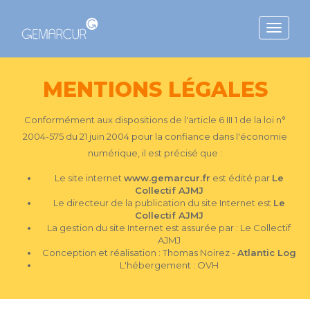
Toggle
navigat
MENTIONS LÉGALES
Conformément aux dispositions de l'article 6 III 1 de la loi n°
2004-575 du 21 juin 2004 pour la confiance dans l'économie
numérique, il est précisé que :
Le site internet
www.gemarcur.fr
est édité par
Le
Collectif AJMJ
Le directeur de la publication du site Internet est
Le
Collectif AJMJ
La gestion du site Internet est assurée par : Le Collectif
AJMJ
Conception et réalisation : Thomas Noirez -
Atlantic Log
L'hébergement : OVH