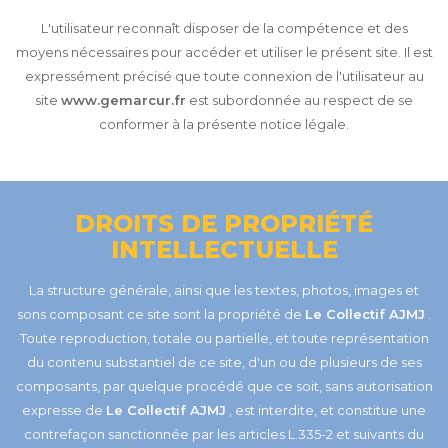
L'utilisateur reconnaît disposer de la compétence et des
moyens nécessaires pour accéder et utiliser le présent site. Il est
expressément précisé que toute connexion de l'utilisateur au
site
www.gemarcur.fr
est subordonnée au respect de se
conformer à la présente notice légale.
DROITS DE PROPRIÉTÉ
INTELLECTUELLE
La structure générale, ainsi que les textes, photos, images et
sons composant ce site sont la propriété de
Le Collectif AJMJ
.
Toute reproduction, totale ou partielle, et toute représentation
du contenu substantiel de ce site, d'un ou de plusieurs de ses
composants, par quelque procédé que ce soit, sans autorisation
expresse de
Le Collectif AJMJ
, est interdite, et constitue une
contrefaçon sanctionnée par les articles L.335-2 et suivants du