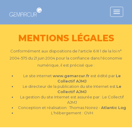
Toggle
navigat
MENTIONS LÉGALES
Conformément aux dispositions de l'article 6 III 1 de la loi n°
2004-575 du 21 juin 2004 pour la confiance dans l'économie
numérique, il est précisé que :
Le site internet
www.gemarcur.fr
est édité par
Le
Collectif AJMJ
Le directeur de la publication du site Internet est
Le
Collectif AJMJ
La gestion du site Internet est assurée par : Le Collectif
AJMJ
Conception et réalisation : Thomas Noirez -
Atlantic Log
L'hébergement : OVH