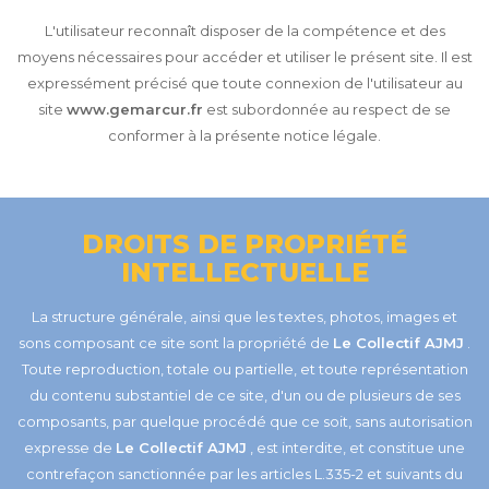
L'utilisateur reconnaît disposer de la compétence et des
moyens nécessaires pour accéder et utiliser le présent site. Il est
expressément précisé que toute connexion de l'utilisateur au
site
www.gemarcur.fr
est subordonnée au respect de se
conformer à la présente notice légale.
DROITS DE PROPRIÉTÉ
INTELLECTUELLE
La structure générale, ainsi que les textes, photos, images et
sons composant ce site sont la propriété de
Le Collectif AJMJ
.
Toute reproduction, totale ou partielle, et toute représentation
du contenu substantiel de ce site, d'un ou de plusieurs de ses
composants, par quelque procédé que ce soit, sans autorisation
expresse de
Le Collectif AJMJ
, est interdite, et constitue une
contrefaçon sanctionnée par les articles L.335-2 et suivants du