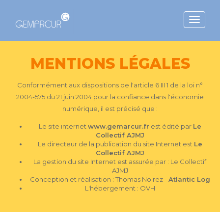
Toggle
navigat
MENTIONS LÉGALES
Conformément aux dispositions de l'article 6 III 1 de la loi n°
2004-575 du 21 juin 2004 pour la confiance dans l'économie
numérique, il est précisé que :
Le site internet
www.gemarcur.fr
est édité par
Le
Collectif AJMJ
Le directeur de la publication du site Internet est
Le
Collectif AJMJ
La gestion du site Internet est assurée par : Le Collectif
AJMJ
Conception et réalisation : Thomas Noirez -
Atlantic Log
L'hébergement : OVH