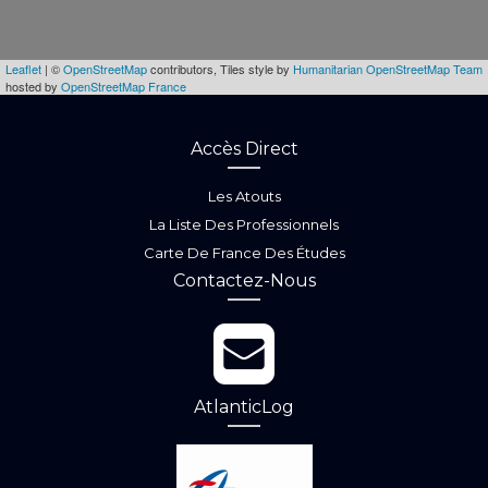
Leaflet
| ©
OpenStreetMap
contributors, Tiles style by
Humanitarian OpenStreetMap Team
hosted by
OpenStreetMap France
Accès Direct
Les Atouts
La Liste Des Professionnels
Carte De France Des Études
Contactez-Nous
AtlanticLog