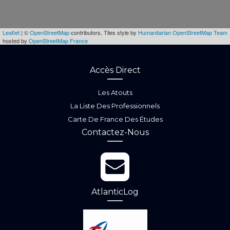
Leaflet
| ©
OpenStreetMap
contributors, Tiles style by
Humanitarian OpenStreetMap Team
hosted by
OpenStreetMap France
Accès Direct
Les Atouts
La Liste Des Professionnels
Carte De France Des Études
Contactez-Nous
AtlanticLog