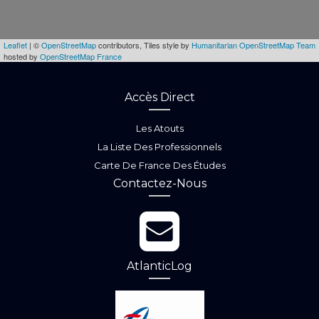
Leaflet
| ©
OpenStreetMap
contributors, Tiles style by
Humanitarian OpenStreetMap Team
hosted by
OpenStreetMap France
Accès Direct
Les Atouts
La Liste Des Professionnels
Carte De France Des Études
Contactez-Nous
AtlanticLog