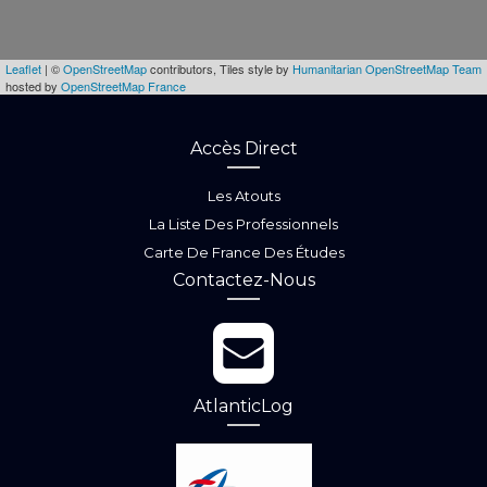
Leaflet
| ©
OpenStreetMap
contributors, Tiles style by
Humanitarian OpenStreetMap Team
hosted by
OpenStreetMap France
Accès Direct
Les Atouts
La Liste Des Professionnels
Carte De France Des Études
Contactez-Nous
AtlanticLog