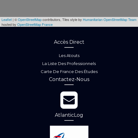
Leaflet
| ©
OpenStreetMap
contributors, Tiles style by
Humanitarian OpenStreetMap Team
hosted by
OpenStreetMap France
Accès Direct
Les Atouts
La Liste Des Professionnels
Carte De France Des Études
Contactez-Nous
AtlanticLog