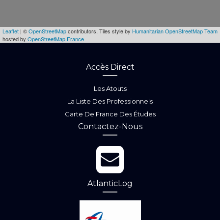
Leaflet
| ©
OpenStreetMap
contributors, Tiles style by
Humanitarian OpenStreetMap Team
hosted by
OpenStreetMap France
Accès Direct
Les Atouts
La Liste Des Professionnels
Carte De France Des Études
Contactez-Nous
AtlanticLog