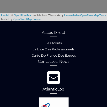
Leaflet
| ©
OpenStreetMap
contributors, Tiles style by
Humanitarian OpenStreetMap Team
hosted by
OpenStreetMap France
Accès Direct
Les Atouts
La Liste Des Professionnels
Carte De France Des Études
Contactez-Nous
AtlanticLog