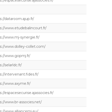
s://espacesecurise.ajassocies.fr/
s://dataroom.ajup.fr/
s://www.etudebalincourt.fr/
s://www.mj-synergie.fr/
s://www.dolley-collet.com/
s://www.gopmj.fr/
://selarldc.fr/
s://intervenant.fides.fr/
s://www.axyme.fr/
s://espacesecurise.ajassocies.fr/
s://www.br-associes.net/
s://www.alliancemj.eu/