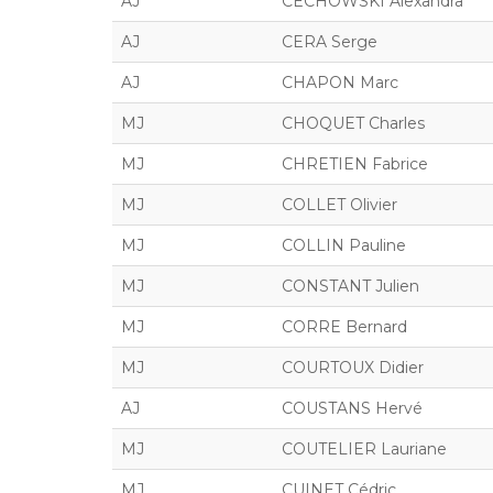
AJ
CECHOWSKI Alexandra
AJ
CERA Serge
AJ
CHAPON Marc
MJ
CHOQUET Charles
MJ
CHRETIEN Fabrice
MJ
COLLET Olivier
MJ
COLLIN Pauline
MJ
CONSTANT Julien
MJ
CORRE Bernard
MJ
COURTOUX Didier
AJ
COUSTANS Hervé
MJ
COUTELIER Lauriane
MJ
CUINET Cédric