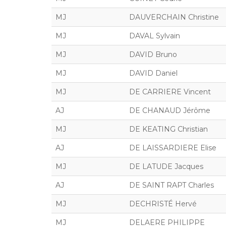
MJ
DAUVERCHAIN Christine
MJ
DAVAL Sylvain
MJ
DAVID Bruno
MJ
DAVID Daniel
MJ
DE CARRIERE Vincent
AJ
DE CHANAUD Jérôme
MJ
DE KEATING Christian
AJ
DE LAISSARDIERE Elise
MJ
DE LATUDE Jacques
AJ
DE SAINT RAPT Charles
MJ
DECHRISTÉ Hervé
MJ
DELAERE PHILIPPE