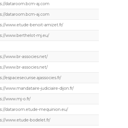
s://dataroom.bcm-aj.com
s://dataroom.bcm-aj.com
s://www.etude-benoit-amizet.fr/
s://www.berthelot-mj.eu/
s://www.br-associes.net/
s://www.br-associes.net/
s://espacesecurise.ajassocies.fr/
s://www.mandataire-judiciaire-dijon.fr/
s://www.mj-o.fr/
s://dataroom.etude-mequinion.eu/
s://www.etude-bodelet.fr/