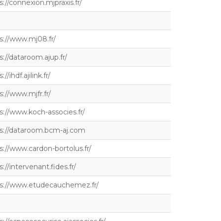
s://connexion.mjpraxis.fr/
s://www.mj08.fr/
s://dataroom.ajup.fr/
://ihdf.ajilink.fr/
s://www.mjfr.fr/
s://www.koch-associes.fr/
s://dataroom.bcm-aj.com
s://www.cardon-bortolus.fr/
s://intervenant.fides.fr/
s://www.etudecauchemez.fr/