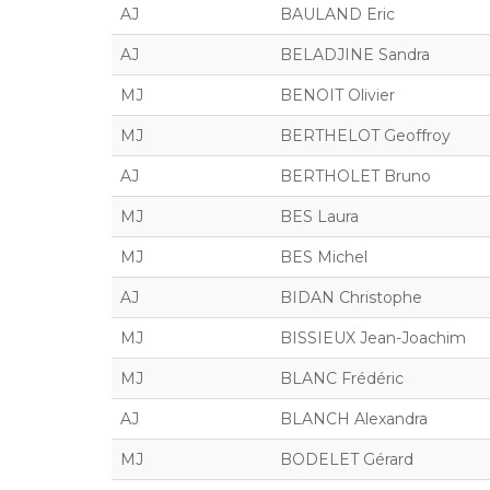
AJ
BAULAND Eric
AJ
BELADJINE Sandra
MJ
BENOIT Olivier
MJ
BERTHELOT Geoffroy
AJ
BERTHOLET Bruno
MJ
BES Laura
MJ
BES Michel
AJ
BIDAN Christophe
MJ
BISSIEUX Jean-Joachim
MJ
BLANC Frédéric
AJ
BLANCH Alexandra
MJ
BODELET Gérard