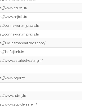
s://www.cd-mj.fr/
s://www.mjbfc.fr/
s://connexion.mjpraxis.fr/
s://connexion.mjpraxis.fr/
s://sud.lesmandataires.com/
://ihdf.ajilink.fr/
s://www.selarldekeating.fr/
s://www.mjdl.fr/
s://www.hdmj.fr/
s://www.scp-delaere.fr/