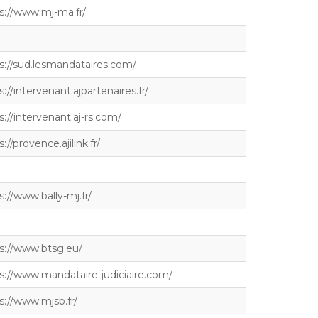
s://www.mj-ma.fr/
s://sud.lesmandataires.com/
s://intervenant.ajpartenaires.fr/
s://intervenant.aj-rs.com/
://provence.ajilink.fr/
s://www.bally-mj.fr/
s://www.btsg.eu/
s://www.mandataire-judiciaire.com/
s://www.mjsb.fr/