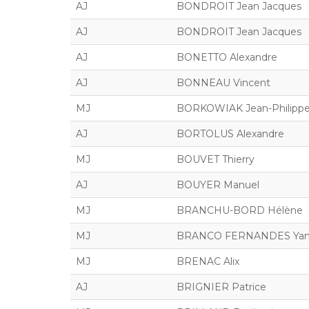
AJ
BONDROIT Jean Jacques
AJ
BONDROIT Jean Jacques
AJ
BONETTO Alexandre
AJ
BONNEAU Vincent
MJ
BORKOWIAK Jean-Philipp
AJ
BORTOLUS Alexandre
MJ
BOUVET Thierry
AJ
BOUYER Manuel
MJ
BRANCHU-BORD Hélène
MJ
BRANCO FERNANDES Ya
MJ
BRENAC Alix
AJ
BRIGNIER Patrice