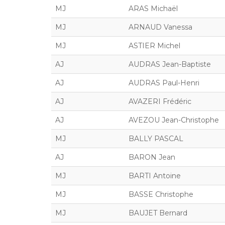
MJ
ARAS Michaël
MJ
ARNAUD Vanessa
MJ
ASTIER Michel
AJ
AUDRAS Jean-Baptiste
AJ
AUDRAS Paul-Henri
AJ
AVAZERI Frédéric
AJ
AVEZOU Jean-Christophe
MJ
BALLY PASCAL
AJ
BARON Jean
MJ
BARTI Antoine
MJ
BASSE Christophe
MJ
BAUJET Bernard