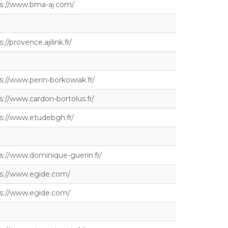
s://www.bma-aj.com/
://provence.ajilink.fr/
s://www.perin-borkowiak.fr/
s://www.cardon-bortolus.fr/
s://www.etudebgh.fr/
s://www.dominique-guerin.fr/
s://www.egide.com/
s://www.egide.com/