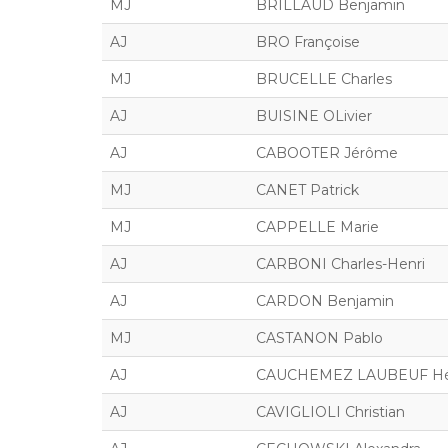
MJ
BRILLAUD Benjamin
AJ
BRO Françoise
MJ
BRUCELLE Charles
AJ
BUISINE OLivier
AJ
CABOOTER Jérôme
MJ
CANET Patrick
MJ
CAPPELLE Marie
AJ
CARBONI Charles-Henri
AJ
CARDON Benjamin
MJ
CASTANON Pablo
AJ
CAUCHEMEZ LAUBEUF Hé
AJ
CAVIGLIOLI Christian