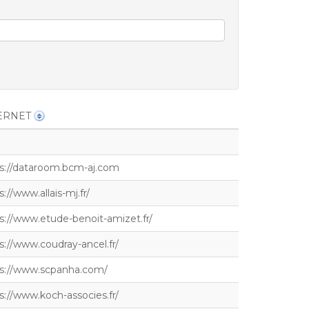
ERNET
s://dataroom.bcm-aj.com
s://www.allais-mj.fr/
s://www.etude-benoit-amizet.fr/
s://www.coudray-ancel.fr/
ps://www.scpanha.com/
s://www.koch-associes.fr/