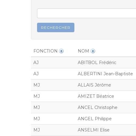
FONCTION
NOM
AJ
ABITBOL Frédéric
AJ
ALBERTINI Jean-Baptiste
MJ
ALLAIS Jérôme
MJ
AMIZET Béatrice
MJ
ANCEL Christophe
MJ
ANGEL Philippe
MJ
ANSELMI Elise