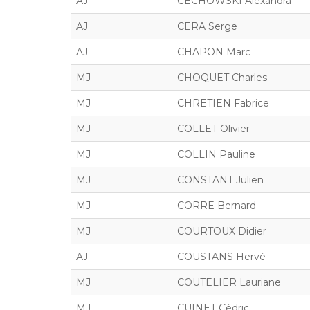
AJ
CECHOWSKI Alexandra
AJ
CERA Serge
AJ
CHAPON Marc
MJ
CHOQUET Charles
MJ
CHRETIEN Fabrice
MJ
COLLET Olivier
MJ
COLLIN Pauline
MJ
CONSTANT Julien
MJ
CORRE Bernard
MJ
COURTOUX Didier
AJ
COUSTANS Hervé
MJ
COUTELIER Lauriane
MJ
CUINET Cédric