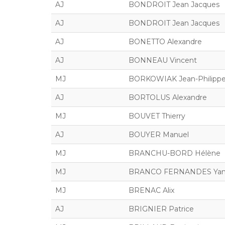
AJ
BONDROIT Jean Jacques
AJ
BONDROIT Jean Jacques
AJ
BONETTO Alexandre
AJ
BONNEAU Vincent
MJ
BORKOWIAK Jean-Philipp
AJ
BORTOLUS Alexandre
MJ
BOUVET Thierry
AJ
BOUYER Manuel
MJ
BRANCHU-BORD Hélène
MJ
BRANCO FERNANDES Ya
MJ
BRENAC Alix
AJ
BRIGNIER Patrice