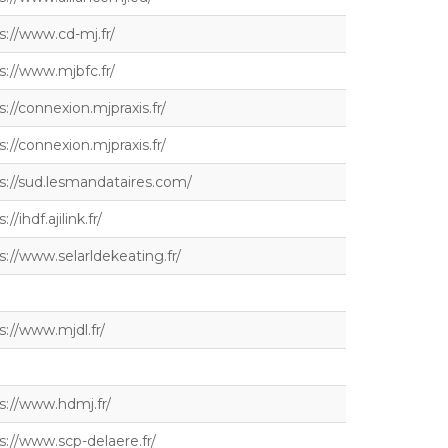
s://www.cd-mj.fr/
s://www.mjbfc.fr/
s://connexion.mjpraxis.fr/
s://connexion.mjpraxis.fr/
s://sud.lesmandataires.com/
://ihdf.ajilink.fr/
s://www.selarldekeating.fr/
s://www.mjdl.fr/
s://www.hdmj.fr/
s://www.scp-delaere.fr/