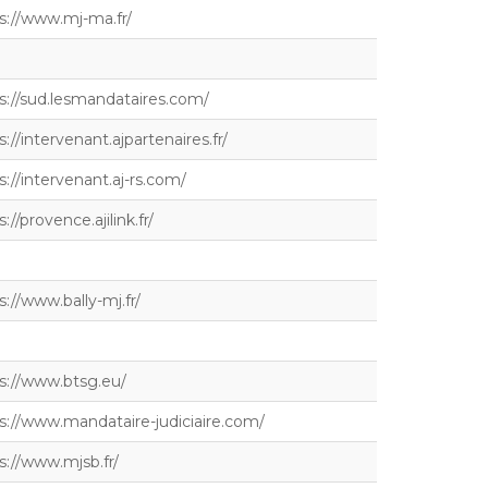
s://www.mj-ma.fr/
s://sud.lesmandataires.com/
s://intervenant.ajpartenaires.fr/
s://intervenant.aj-rs.com/
://provence.ajilink.fr/
s://www.bally-mj.fr/
s://www.btsg.eu/
s://www.mandataire-judiciaire.com/
s://www.mjsb.fr/