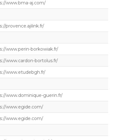
s://www.bma-aj.com/
://provence.ajilink.fr/
s://www.perin-borkowiak.fr/
s://www.cardon-bortolus.fr/
s://www.etudebgh.fr/
s://www.dominique-guerin.fr/
s://www.egide.com/
s://www.egide.com/