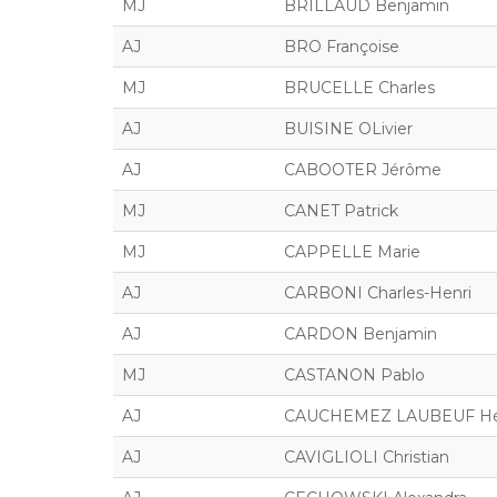
MJ
BRILLAUD Benjamin
AJ
BRO Françoise
MJ
BRUCELLE Charles
AJ
BUISINE OLivier
AJ
CABOOTER Jérôme
MJ
CANET Patrick
MJ
CAPPELLE Marie
AJ
CARBONI Charles-Henri
AJ
CARDON Benjamin
MJ
CASTANON Pablo
AJ
CAUCHEMEZ LAUBEUF Hé
AJ
CAVIGLIOLI Christian