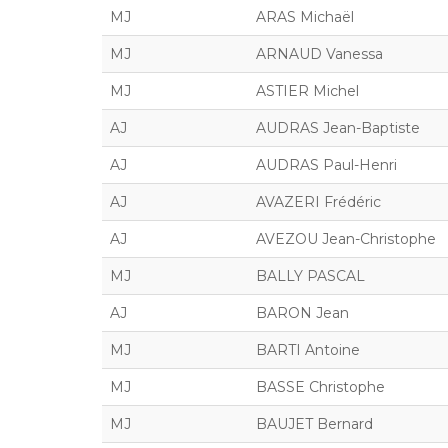
MJ
ARAS Michaël
MJ
ARNAUD Vanessa
MJ
ASTIER Michel
AJ
AUDRAS Jean-Baptiste
AJ
AUDRAS Paul-Henri
AJ
AVAZERI Frédéric
AJ
AVEZOU Jean-Christophe
MJ
BALLY PASCAL
AJ
BARON Jean
MJ
BARTI Antoine
MJ
BASSE Christophe
MJ
BAUJET Bernard