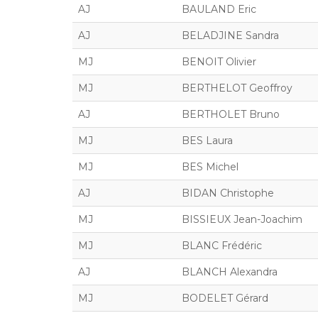
AJ
BAULAND Eric
AJ
BELADJINE Sandra
MJ
BENOIT Olivier
MJ
BERTHELOT Geoffroy
AJ
BERTHOLET Bruno
MJ
BES Laura
MJ
BES Michel
AJ
BIDAN Christophe
MJ
BISSIEUX Jean-Joachim
MJ
BLANC Frédéric
AJ
BLANCH Alexandra
MJ
BODELET Gérard