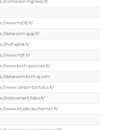
s://connexion.mjpraxis.fr/
s://www.mj08.fr/
s://dataroom.ajup.fr/
://ihdf.ajilink.fr/
s://www.mjfr.fr/
s://www.koch-associes.fr/
s://dataroom.bcm-aj.com
s://www.cardon-bortolus.fr/
s://intervenant.fides.fr/
s://www.etudecauchemez.fr/