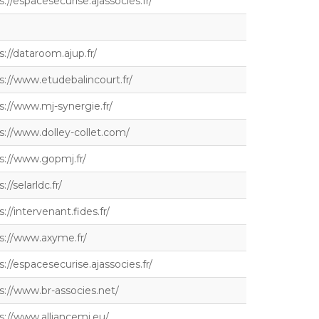
s://espacesecurise.ajassocies.fr/
s://dataroom.ajup.fr/
s://www.etudebalincourt.fr/
s://www.mj-synergie.fr/
s://www.dolley-collet.com/
s://www.gopmj.fr/
://selarldc.fr/
s://intervenant.fides.fr/
s://www.axyme.fr/
s://espacesecurise.ajassocies.fr/
s://www.br-associes.net/
s://www.alliancemj.eu/