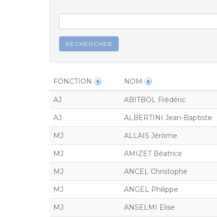
FONCTION
NOM
AJ
ABITBOL Frédéric
AJ
ALBERTINI Jean-Baptiste
MJ
ALLAIS Jérôme
MJ
AMIZET Béatrice
MJ
ANCEL Christophe
MJ
ANGEL Philippe
MJ
ANSELMI Elise