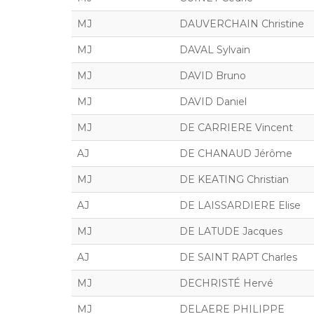
MJ
DAUVERCHAIN Christine
MJ
DAVAL Sylvain
MJ
DAVID Bruno
MJ
DAVID Daniel
MJ
DE CARRIERE Vincent
AJ
DE CHANAUD Jérôme
MJ
DE KEATING Christian
AJ
DE LAISSARDIERE Elise
MJ
DE LATUDE Jacques
AJ
DE SAINT RAPT Charles
MJ
DECHRISTÉ Hervé
MJ
DELAERE PHILIPPE