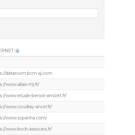
ERNET
s://dataroom.bcm-aj.com
s://www.allais-mj.fr/
s://www.etude-benoit-amizet.fr/
s://www.coudray-ancel.fr/
ps://www.scpanha.com/
s://www.koch-associes.fr/