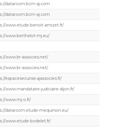
s://dataroom.bcm-aj.com
s://dataroom.bcm-aj.com
s://www.etude-benoit-amizet.fr/
s://www.berthelot-mj.eu/
s://www.br-associes.net/
s://www.br-associes.net/
s://espacesecurise.ajassocies.fr/
s://www.mandataire-judiciaire-dijon.fr/
s://www.mj-o.fr/
s://dataroom.etude-mequinion.eu/
s://www.etude-bodelet.fr/