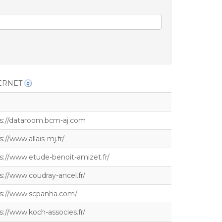
ERNET
s://dataroom.bcm-aj.com
s://www.allais-mj.fr/
s://www.etude-benoit-amizet.fr/
s://www.coudray-ancel.fr/
ps://www.scpanha.com/
s://www.koch-associes.fr/