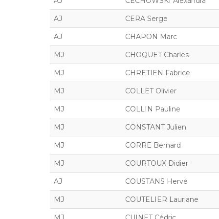
AJ
CECHOWSKI Alexandra
AJ
CERA Serge
AJ
CHAPON Marc
MJ
CHOQUET Charles
MJ
CHRETIEN Fabrice
MJ
COLLET Olivier
MJ
COLLIN Pauline
MJ
CONSTANT Julien
MJ
CORRE Bernard
MJ
COURTOUX Didier
AJ
COUSTANS Hervé
MJ
COUTELIER Lauriane
MJ
CUINET Cédric