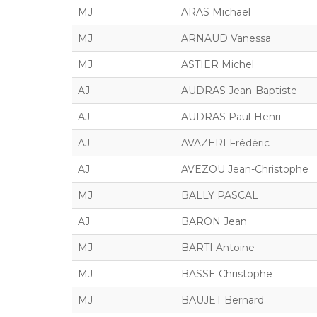
MJ
ARAS Michaël
MJ
ARNAUD Vanessa
MJ
ASTIER Michel
AJ
AUDRAS Jean-Baptiste
AJ
AUDRAS Paul-Henri
AJ
AVAZERI Frédéric
AJ
AVEZOU Jean-Christophe
MJ
BALLY PASCAL
AJ
BARON Jean
MJ
BARTI Antoine
MJ
BASSE Christophe
MJ
BAUJET Bernard