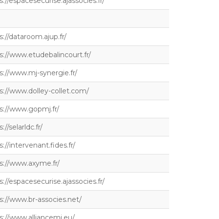
s://espacesecurise.ajassocies.fr/
s://dataroom.ajup.fr/
s://www.etudebalincourt.fr/
s://www.mj-synergie.fr/
s://www.dolley-collet.com/
s://www.gopmj.fr/
://selarldc.fr/
s://intervenant.fides.fr/
s://www.axyme.fr/
s://espacesecurise.ajassocies.fr/
s://www.br-associes.net/
s://www.alliancemj.eu/