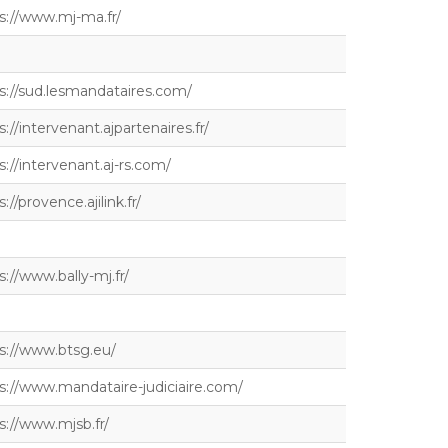
s://www.mj-ma.fr/
s://sud.lesmandataires.com/
s://intervenant.ajpartenaires.fr/
s://intervenant.aj-rs.com/
://provence.ajilink.fr/
s://www.bally-mj.fr/
s://www.btsg.eu/
s://www.mandataire-judiciaire.com/
s://www.mjsb.fr/