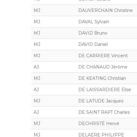
MJ
DAUVERCHAIN Christine
MJ
DAVAL Sylvain
MJ
DAVID Bruno
MJ
DAVID Daniel
MJ
DE CARRIERE Vincent
AJ
DE CHANAUD Jérôme
MJ
DE KEATING Christian
AJ
DE LAISSARDIERE Elise
MJ
DE LATUDE Jacques
AJ
DE SAINT RAPT Charles
MJ
DECHRISTÉ Hervé
MJ
DELAERE PHILIPPE