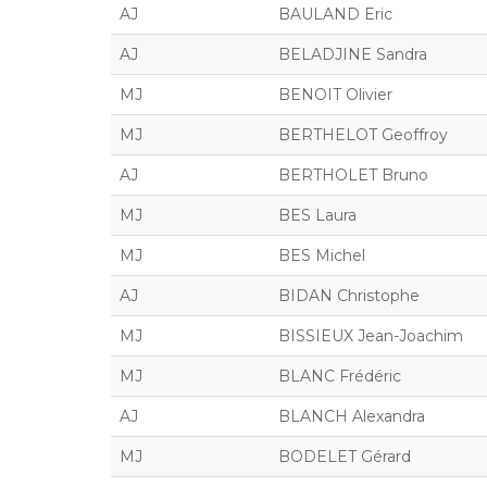
AJ
BAULAND Eric
AJ
BELADJINE Sandra
MJ
BENOIT Olivier
MJ
BERTHELOT Geoffroy
AJ
BERTHOLET Bruno
MJ
BES Laura
MJ
BES Michel
AJ
BIDAN Christophe
MJ
BISSIEUX Jean-Joachim
MJ
BLANC Frédéric
AJ
BLANCH Alexandra
MJ
BODELET Gérard