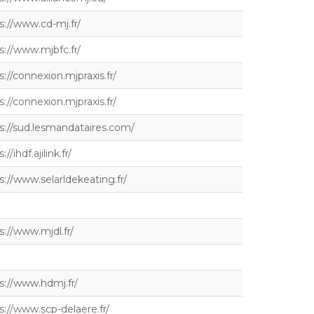
s://www.cd-mj.fr/
s://www.mjbfc.fr/
s://connexion.mjpraxis.fr/
s://connexion.mjpraxis.fr/
s://sud.lesmandataires.com/
://ihdf.ajilink.fr/
s://www.selarldekeating.fr/
s://www.mjdl.fr/
s://www.hdmj.fr/
s://www.scp-delaere.fr/