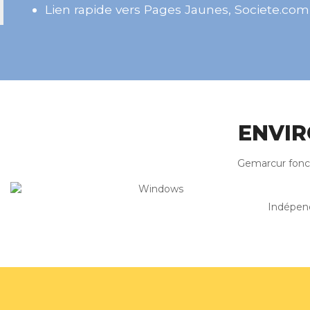
Lien rapide vers Pages Jaunes, Societe.com, 
ENVI
Gemarcur fonct
Indépend