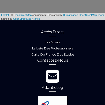
Leaflet
| ©
OpenStreetMap
contributors, Tiles style by
Humanitarian OpenStreetMap Team
hosted by
OpenStreetMap France
Accès Direct
Les Atouts
La Liste Des Professionnels
Carte De France Des Études
Contactez-Nous
AtlanticLog